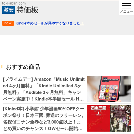
メニュー
Kindle本のセールが見やすくなりました！
おすすめ商品
[プライムデー] Amazon「Music Unlimit
ed 4ヶ月無料」「Kindle Unlimited 3ヶ
月無料」「Audible 3ヶ月無料」キャン
ペーン実施中！Kindle本半額セール HU
NTER×HUNTERなど集英社、無職転生,
[Kinled本] 小学館 少年漫画50%OFFクー
幼女戦記などKADOKAWA、キャプテン
ポン祭り！日本三國, 葬送のフリーレン,
翼100円セールも！
名探偵コナン全巻など3,000点以上！ま
とめ買いのチャンス！GWセール開始！