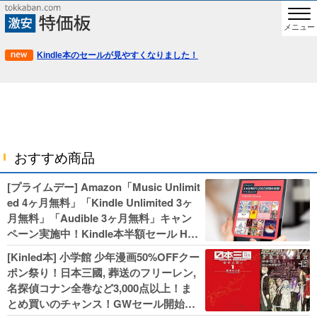
メニュー
Kindle本のセールが見やすくなりました！
おすすめ商品
[プライムデー] Amazon「Music Unlimit
ed 4ヶ月無料」「Kindle Unlimited 3ヶ
月無料」「Audible 3ヶ月無料」キャン
ペーン実施中！Kindle本半額セール HU
NTER×HUNTERなど集英社、無職転生,
[Kinled本] 小学館 少年漫画50%OFFクー
幼女戦記などKADOKAWA、キャプテン
ポン祭り！日本三國, 葬送のフリーレン,
翼100円セールも！
名探偵コナン全巻など3,000点以上！ま
とめ買いのチャンス！GWセール開始！