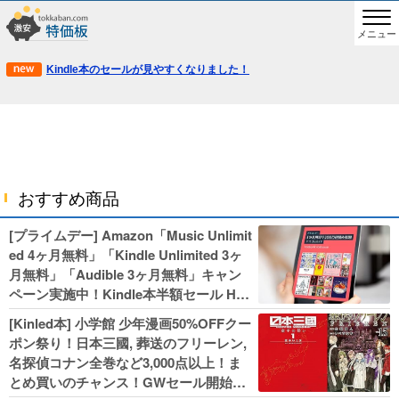
メニュー
Kindle本のセールが見やすくなりました！
おすすめ商品
[プライムデー] Amazon「Music Unlimit
ed 4ヶ月無料」「Kindle Unlimited 3ヶ
月無料」「Audible 3ヶ月無料」キャン
ペーン実施中！Kindle本半額セール HU
NTER×HUNTERなど集英社、無職転生,
[Kinled本] 小学館 少年漫画50%OFFクー
幼女戦記などKADOKAWA、キャプテン
ポン祭り！日本三國, 葬送のフリーレン,
翼100円セールも！
名探偵コナン全巻など3,000点以上！ま
とめ買いのチャンス！GWセール開始！