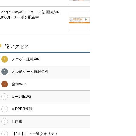
Google Playギフトコード 初回購入時
10%OFFクーポン配布中
逆アクセス
アニゲー速報VIP
1
オレ的ゲーム速報＠刃
2
楽韓Web
3
Uー1NEWS
4
VIPPER速報
5
IT速報
6
【2ch】ニュー速クオリティ
7