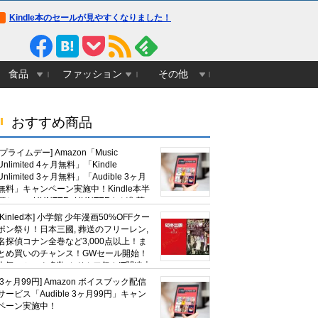
Kindle本のセールが見やすくなりました！
食品
ファッション
その他
おすすめ商品
[プライムデー] Amazon「Music
Unlimited 4ヶ月無料」「Kindle
Unlimited 3ヶ月無料」「Audible 3ヶ月
無料」キャンペーン実施中！Kindle本半
額セール HUNTER×HUNTERなど集英
社、無職転生,幼女戦記など
[Kinled本] 小学館 少年漫画50%OFFクー
KADOKAWA、キャプテン翼100円セー
ポン祭り！日本三國, 葬送のフリーレン,
ルも！
名探偵コナン全巻など3,000点以上！ま
とめ買いのチャンス！GWセール開始！
人気コミック多数 カドカワ祭やIT関連本
がセールに！
[3ヶ月99円] Amazon ボイスブック配信
サービス「Audible 3ヶ月99円」キャン
ペーン実施中！