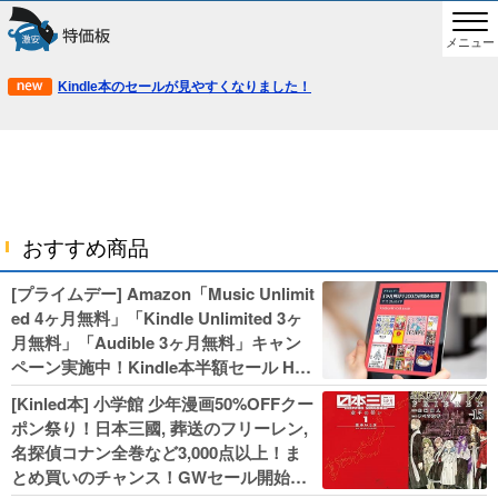
メニュー
Kindle本のセールが見やすくなりました！
おすすめ商品
[プライムデー] Amazon「Music Unlimit
ed 4ヶ月無料」「Kindle Unlimited 3ヶ
月無料」「Audible 3ヶ月無料」キャン
ペーン実施中！Kindle本半額セール HU
NTER×HUNTERなど集英社、無職転生,
[Kinled本] 小学館 少年漫画50%OFFクー
幼女戦記などKADOKAWA、キャプテン
ポン祭り！日本三國, 葬送のフリーレン,
翼100円セールも！
名探偵コナン全巻など3,000点以上！ま
とめ買いのチャンス！GWセール開始！