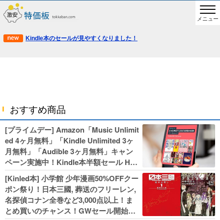
メニュー
Kindle本のセールが見やすくなりました！
おすすめ商品
[プライムデー] Amazon「Music Unlimit
ed 4ヶ月無料」「Kindle Unlimited 3ヶ
月無料」「Audible 3ヶ月無料」キャン
ペーン実施中！Kindle本半額セール HU
NTER×HUNTERなど集英社、無職転生,
[Kinled本] 小学館 少年漫画50%OFFクー
幼女戦記などKADOKAWA、キャプテン
ポン祭り！日本三國, 葬送のフリーレン,
翼100円セールも！
名探偵コナン全巻など3,000点以上！ま
とめ買いのチャンス！GWセール開始！