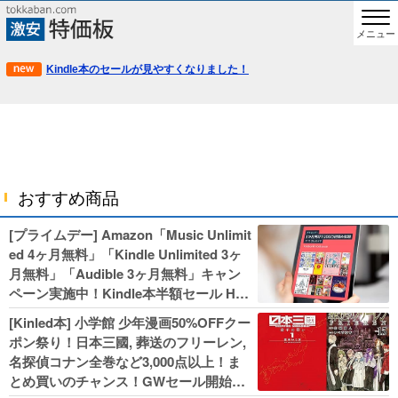
メニュー
Kindle本のセールが見やすくなりました！
おすすめ商品
[プライムデー] Amazon「Music Unlimit
ed 4ヶ月無料」「Kindle Unlimited 3ヶ
月無料」「Audible 3ヶ月無料」キャン
ペーン実施中！Kindle本半額セール HU
NTER×HUNTERなど集英社、無職転生,
[Kinled本] 小学館 少年漫画50%OFFクー
幼女戦記などKADOKAWA、キャプテン
ポン祭り！日本三國, 葬送のフリーレン,
翼100円セールも！
名探偵コナン全巻など3,000点以上！ま
とめ買いのチャンス！GWセール開始！