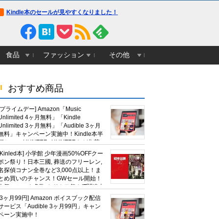
Kindle本のセールが見やすくなりました！
食品
ファッション
その他
おすすめ商品
[プライムデー] Amazon「Music
Unlimited 4ヶ月無料」「Kindle
Unlimited 3ヶ月無料」「Audible 3ヶ月
無料」キャンペーン実施中！Kindle本半
額セール HUNTER×HUNTERなど集英
社、無職転生,幼女戦記など
[Kinled本] 小学館 少年漫画50%OFFクー
KADOKAWA、キャプテン翼100円セー
ポン祭り！日本三國, 葬送のフリーレン,
ルも！
名探偵コナン全巻など3,000点以上！ま
とめ買いのチャンス！GWセール開始！
人気コミック多数 カドカワ祭やIT関連本
がセールに！
[3ヶ月99円] Amazon ボイスブック配信
サービス「Audible 3ヶ月99円」キャン
ペーン実施中！