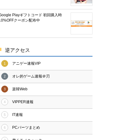
Google Playギフトコード 初回購入時
10%OFFクーポン配布中
逆アクセス
アニゲー速報VIP
1
オレ的ゲーム速報＠刃
2
楽韓Web
3
VIPPER速報
4
IT速報
5
PCパーツまとめ
6