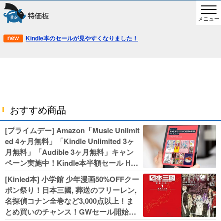
メニュー
Kindle本のセールが見やすくなりました！
おすすめ商品
[プライムデー] Amazon「Music Unlimit
ed 4ヶ月無料」「Kindle Unlimited 3ヶ
月無料」「Audible 3ヶ月無料」キャン
ペーン実施中！Kindle本半額セール HU
NTER×HUNTERなど集英社、無職転生,
[Kinled本] 小学館 少年漫画50%OFFクー
幼女戦記などKADOKAWA、キャプテン
ポン祭り！日本三國, 葬送のフリーレン,
翼100円セールも！
名探偵コナン全巻など3,000点以上！ま
とめ買いのチャンス！GWセール開始！