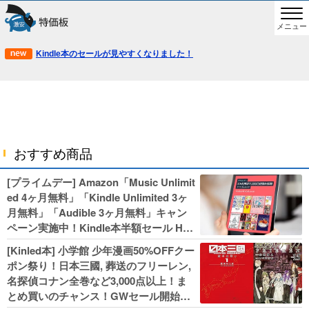
メニュー
Kindle本のセールが見やすくなりました！
おすすめ商品
[プライムデー] Amazon「Music Unlimit
ed 4ヶ月無料」「Kindle Unlimited 3ヶ
月無料」「Audible 3ヶ月無料」キャン
ペーン実施中！Kindle本半額セール HU
NTER×HUNTERなど集英社、無職転生,
[Kinled本] 小学館 少年漫画50%OFFクー
幼女戦記などKADOKAWA、キャプテン
ポン祭り！日本三國, 葬送のフリーレン,
翼100円セールも！
名探偵コナン全巻など3,000点以上！ま
とめ買いのチャンス！GWセール開始！