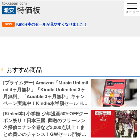
メニュー
Kindle本のセールが見やすくなりました！
おすすめ商品
[プライムデー] Amazon「Music Unlimit
ed 4ヶ月無料」「Kindle Unlimited 3ヶ
月無料」「Audible 3ヶ月無料」キャン
ペーン実施中！Kindle本半額セール HU
NTER×HUNTERなど集英社、無職転生,
[Kinled本] 小学館 少年漫画50%OFFクー
幼女戦記などKADOKAWA、キャプテン
ポン祭り！日本三國, 葬送のフリーレン,
翼100円セールも！
名探偵コナン全巻など3,000点以上！ま
とめ買いのチャンス！GWセール開始！