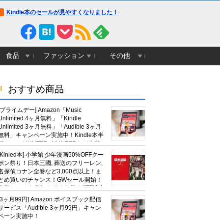
Kindle本のセールが見やすくなりました！
食品
ファッション
その他
おすすめ商品
[プライムデー] Amazon「Music
Unlimited 4ヶ月無料」「Kindle
Unlimited 3ヶ月無料」「Audible 3ヶ月
無料」キャンペーン実施中！Kindle本半
額セール HUNTER×HUNTERなど集英
社、無職転生,幼女戦記など
[Kinled本] 小学館 少年漫画50%OFFクー
KADOKAWA、キャプテン翼100円セー
ポン祭り！日本三國, 葬送のフリーレン,
ルも！
名探偵コナン全巻など3,000点以上！ま
とめ買いのチャンス！GWセール開始！
人気コミック多数 カドカワ祭やIT関連本
がセールに！
[3ヶ月99円] Amazon ボイスブック配信
サービス「Audible 3ヶ月99円」キャン
ペーン実施中！