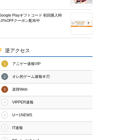
Google Playギフトコード 初回購入時
10%OFFクーポン配布中
逆アクセス
アニゲー速報VIP
1
オレ的ゲーム速報＠刃
2
楽韓Web
3
VIPPER速報
4
Uー1NEWS
5
IT速報
6