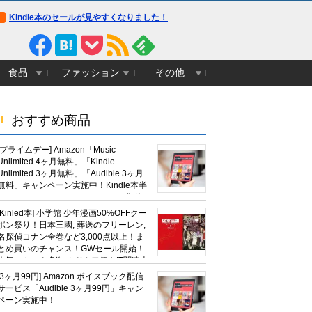
Kindle本のセールが見やすくなりました！
食品
ファッション
その他
おすすめ商品
[プライムデー] Amazon「Music
Unlimited 4ヶ月無料」「Kindle
Unlimited 3ヶ月無料」「Audible 3ヶ月
無料」キャンペーン実施中！Kindle本半
額セール HUNTER×HUNTERなど集英
社、無職転生,幼女戦記など
[Kinled本] 小学館 少年漫画50%OFFクー
KADOKAWA、キャプテン翼100円セー
ポン祭り！日本三國, 葬送のフリーレン,
ルも！
名探偵コナン全巻など3,000点以上！ま
とめ買いのチャンス！GWセール開始！
人気コミック多数 カドカワ祭やIT関連本
がセールに！
[3ヶ月99円] Amazon ボイスブック配信
サービス「Audible 3ヶ月99円」キャン
ペーン実施中！