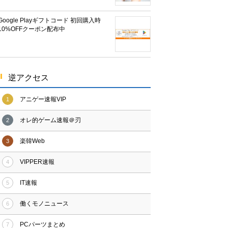
Google Playギフトコード 初回購入時
10%OFFクーポン配布中
逆アクセス
アニゲー速報VIP
1
オレ的ゲーム速報＠刃
2
楽韓Web
3
VIPPER速報
4
IT速報
5
働くモノニュース
6
PCパーツまとめ
7