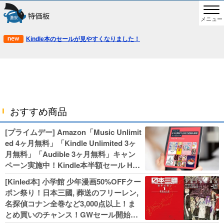
メニュー
Kindle本のセールが見やすくなりました！
おすすめ商品
[プライムデー] Amazon「Music Unlimit
ed 4ヶ月無料」「Kindle Unlimited 3ヶ
月無料」「Audible 3ヶ月無料」キャン
ペーン実施中！Kindle本半額セール HU
NTER×HUNTERなど集英社、無職転生,
[Kinled本] 小学館 少年漫画50%OFFクー
幼女戦記などKADOKAWA、キャプテン
ポン祭り！日本三國, 葬送のフリーレン,
翼100円セールも！
名探偵コナン全巻など3,000点以上！ま
とめ買いのチャンス！GWセール開始！