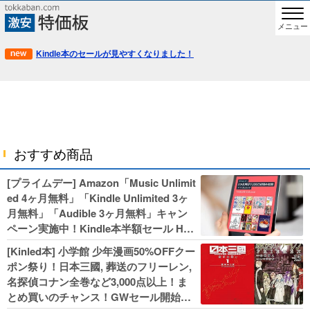
メニュー
Kindle本のセールが見やすくなりました！
おすすめ商品
[プライムデー] Amazon「Music Unlimit
ed 4ヶ月無料」「Kindle Unlimited 3ヶ
月無料」「Audible 3ヶ月無料」キャン
ペーン実施中！Kindle本半額セール HU
NTER×HUNTERなど集英社、無職転生,
[Kinled本] 小学館 少年漫画50%OFFクー
幼女戦記などKADOKAWA、キャプテン
ポン祭り！日本三國, 葬送のフリーレン,
翼100円セールも！
名探偵コナン全巻など3,000点以上！ま
とめ買いのチャンス！GWセール開始！