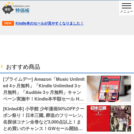
メニュー
Kindle本のセールが見やすくなりました！
おすすめ商品
[プライムデー] Amazon「Music Unlimit
ed 4ヶ月無料」「Kindle Unlimited 3ヶ
月無料」「Audible 3ヶ月無料」キャン
ペーン実施中！Kindle本半額セール HU
NTER×HUNTERなど集英社、無職転生,
[Kinled本] 小学館 少年漫画50%OFFクー
幼女戦記などKADOKAWA、キャプテン
ポン祭り！日本三國, 葬送のフリーレン,
翼100円セールも！
名探偵コナン全巻など3,000点以上！ま
とめ買いのチャンス！GWセール開始！