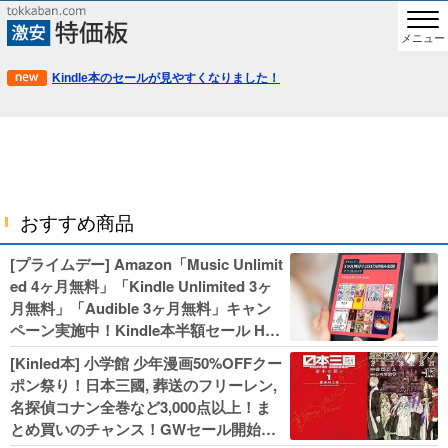
メニュー
Kindle本のセールが見やすくなりました！
おすすめ商品
[プライムデー] Amazon「Music Unlimit
ed 4ヶ月無料」「Kindle Unlimited 3ヶ
月無料」「Audible 3ヶ月無料」キャン
ペーン実施中！Kindle本半額セール HU
NTER×HUNTERなど集英社、無職転生,
[Kinled本] 小学館 少年漫画50%OFFクー
幼女戦記などKADOKAWA、キャプテン
ポン祭り！日本三國, 葬送のフリーレン,
翼100円セールも！
名探偵コナン全巻など3,000点以上！ま
とめ買いのチャンス！GWセール開始！