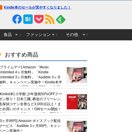
Kindle本のセールが見やすくなりました！
食品
ファッション
その他
おすすめ商品
[プライムデー] Amazon「Music
Unlimited 4ヶ月無料」「Kindle
Unlimited 3ヶ月無料」「Audible 3ヶ月
無料」キャンペーン実施中！Kindle本半
額セール HUNTER×HUNTERなど集英
社、無職転生,幼女戦記など
[Kinled本] 小学館 少年漫画50%OFFクー
KADOKAWA、キャプテン翼100円セー
ポン祭り！日本三國, 葬送のフリーレン,
ルも！
名探偵コナン全巻など3,000点以上！ま
とめ買いのチャンス！GWセール開始！
人気コミック多数 カドカワ祭やIT関連本
がセールに！
[3ヶ月99円] Amazon ボイスブック配信
サービス「Audible 3ヶ月99円」キャン
ペーン実施中！