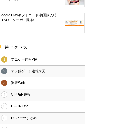
Google Playギフトコード 初回購入時
10%OFFクーポン配布中
逆アクセス
アニゲー速報VIP
1
オレ的ゲーム速報＠刃
2
楽韓Web
3
VIPPER速報
4
Uー1NEWS
5
PCパーツまとめ
6