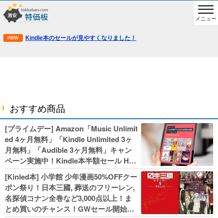
メニュー
Kindle本のセールが見やすくなりました！
おすすめ商品
[プライムデー] Amazon「Music Unlimit
ed 4ヶ月無料」「Kindle Unlimited 3ヶ
月無料」「Audible 3ヶ月無料」キャン
ペーン実施中！Kindle本半額セール HU
NTER×HUNTERなど集英社、無職転生,
[Kinled本] 小学館 少年漫画50%OFFクー
幼女戦記などKADOKAWA、キャプテン
ポン祭り！日本三國, 葬送のフリーレン,
翼100円セールも！
名探偵コナン全巻など3,000点以上！ま
とめ買いのチャンス！GWセール開始！