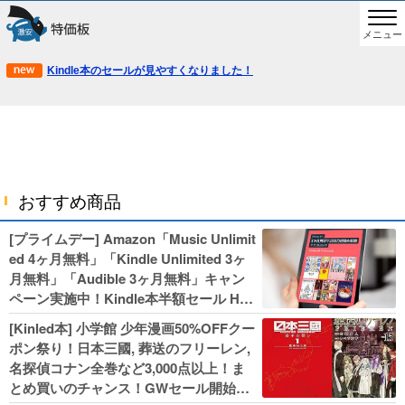
メニュー
Kindle本のセールが見やすくなりました！
おすすめ商品
[プライムデー] Amazon「Music Unlimit
ed 4ヶ月無料」「Kindle Unlimited 3ヶ
月無料」「Audible 3ヶ月無料」キャン
ペーン実施中！Kindle本半額セール HU
NTER×HUNTERなど集英社、無職転生,
[Kinled本] 小学館 少年漫画50%OFFクー
幼女戦記などKADOKAWA、キャプテン
ポン祭り！日本三國, 葬送のフリーレン,
翼100円セールも！
名探偵コナン全巻など3,000点以上！ま
とめ買いのチャンス！GWセール開始！