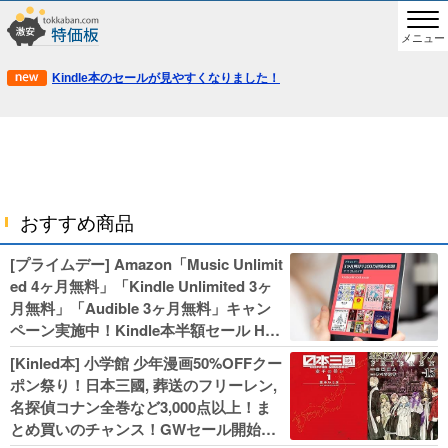
メニュー
Kindle本のセールが見やすくなりました！
おすすめ商品
[プライムデー] Amazon「Music Unlimit
ed 4ヶ月無料」「Kindle Unlimited 3ヶ
月無料」「Audible 3ヶ月無料」キャン
ペーン実施中！Kindle本半額セール HU
NTER×HUNTERなど集英社、無職転生,
[Kinled本] 小学館 少年漫画50%OFFクー
幼女戦記などKADOKAWA、キャプテン
ポン祭り！日本三國, 葬送のフリーレン,
翼100円セールも！
名探偵コナン全巻など3,000点以上！ま
とめ買いのチャンス！GWセール開始！