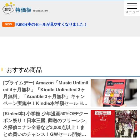
メニュー
Kindle本のセールが見やすくなりました！
おすすめ商品
[プライムデー] Amazon「Music Unlimit
ed 4ヶ月無料」「Kindle Unlimited 3ヶ
月無料」「Audible 3ヶ月無料」キャン
ペーン実施中！Kindle本半額セール HU
NTER×HUNTERなど集英社、無職転生,
[Kinled本] 小学館 少年漫画50%OFFクー
幼女戦記などKADOKAWA、キャプテン
ポン祭り！日本三國, 葬送のフリーレン,
翼100円セールも！
名探偵コナン全巻など3,000点以上！ま
とめ買いのチャンス！GWセール開始！