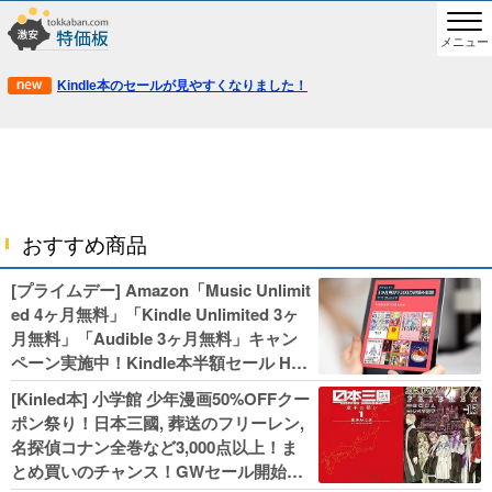
メニュー
Kindle本のセールが見やすくなりました！
おすすめ商品
[プライムデー] Amazon「Music Unlimit
ed 4ヶ月無料」「Kindle Unlimited 3ヶ
月無料」「Audible 3ヶ月無料」キャン
ペーン実施中！Kindle本半額セール HU
NTER×HUNTERなど集英社、無職転生,
[Kinled本] 小学館 少年漫画50%OFFクー
幼女戦記などKADOKAWA、キャプテン
ポン祭り！日本三國, 葬送のフリーレン,
翼100円セールも！
名探偵コナン全巻など3,000点以上！ま
とめ買いのチャンス！GWセール開始！