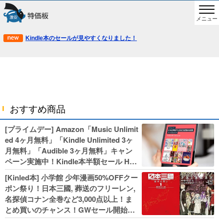
メニュー
Kindle本のセールが見やすくなりました！
おすすめ商品
[プライムデー] Amazon「Music Unlimit
ed 4ヶ月無料」「Kindle Unlimited 3ヶ
月無料」「Audible 3ヶ月無料」キャン
ペーン実施中！Kindle本半額セール HU
NTER×HUNTERなど集英社、無職転生,
[Kinled本] 小学館 少年漫画50%OFFクー
幼女戦記などKADOKAWA、キャプテン
ポン祭り！日本三國, 葬送のフリーレン,
翼100円セールも！
名探偵コナン全巻など3,000点以上！ま
とめ買いのチャンス！GWセール開始！