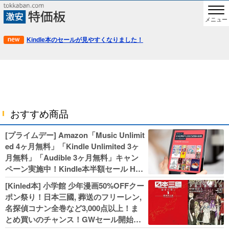
メニュー
Kindle本のセールが見やすくなりました！
おすすめ商品
[プライムデー] Amazon「Music Unlimit
ed 4ヶ月無料」「Kindle Unlimited 3ヶ
月無料」「Audible 3ヶ月無料」キャン
ペーン実施中！Kindle本半額セール HU
NTER×HUNTERなど集英社、無職転生,
[Kinled本] 小学館 少年漫画50%OFFクー
幼女戦記などKADOKAWA、キャプテン
ポン祭り！日本三國, 葬送のフリーレン,
翼100円セールも！
名探偵コナン全巻など3,000点以上！ま
とめ買いのチャンス！GWセール開始！