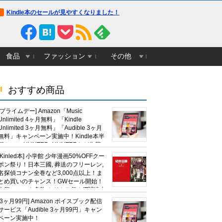
Kindle本のセールが見やすくなりました！
食品
ファッション
その他
おすすめ商品
[プライムデー] Amazon「Music
Unlimited 4ヶ月無料」「Kindle
Unlimited 3ヶ月無料」「Audible 3ヶ月
無料」キャンペーン実施中！Kindle本半
額セール HUNTER×HUNTERなど集英
社、無職転生,幼女戦記など
[Kinled本] 小学館 少年漫画50%OFFクー
KADOKAWA、キャプテン翼100円セー
ポン祭り！日本三國, 葬送のフリーレン,
ルも！
名探偵コナン全巻など3,000点以上！ま
とめ買いのチャンス！GWセール開始！
人気コミック多数 カドカワ祭やIT関連本
がセールに！
[3ヶ月99円] Amazon ボイスブック配信
サービス「Audible 3ヶ月99円」キャン
ペーン実施中！