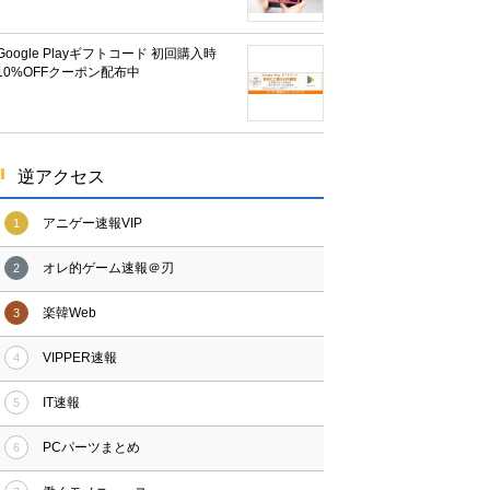
Google Playギフトコード 初回購入時
10%OFFクーポン配布中
逆アクセス
アニゲー速報VIP
1
オレ的ゲーム速報＠刃
2
楽韓Web
3
VIPPER速報
4
IT速報
5
PCパーツまとめ
6