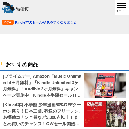
メニュー
Kindle本のセールが見やすくなりました！
おすすめ商品
[プライムデー] Amazon「Music Unlimit
ed 4ヶ月無料」「Kindle Unlimited 3ヶ
月無料」「Audible 3ヶ月無料」キャン
ペーン実施中！Kindle本半額セール HU
NTER×HUNTERなど集英社、無職転生,
[Kinled本] 小学館 少年漫画50%OFFクー
幼女戦記などKADOKAWA、キャプテン
ポン祭り！日本三國, 葬送のフリーレン,
翼100円セールも！
名探偵コナン全巻など3,000点以上！ま
とめ買いのチャンス！GWセール開始！