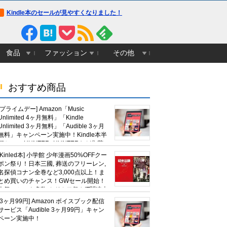
Kindle本のセールが見やすくなりました！
食品
ファッション
その他
おすすめ商品
[プライムデー] Amazon「Music
Unlimited 4ヶ月無料」「Kindle
Unlimited 3ヶ月無料」「Audible 3ヶ月
無料」キャンペーン実施中！Kindle本半
額セール HUNTER×HUNTERなど集英
社、無職転生,幼女戦記など
[Kinled本] 小学館 少年漫画50%OFFクー
KADOKAWA、キャプテン翼100円セー
ポン祭り！日本三國, 葬送のフリーレン,
ルも！
名探偵コナン全巻など3,000点以上！ま
とめ買いのチャンス！GWセール開始！
人気コミック多数 カドカワ祭やIT関連本
がセールに！
[3ヶ月99円] Amazon ボイスブック配信
サービス「Audible 3ヶ月99円」キャン
ペーン実施中！