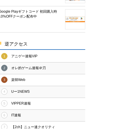
Google Playギフトコード 初回購入時
10%OFFクーポン配布中
逆アクセス
アニゲー速報VIP
1
オレ的ゲーム速報＠刃
2
楽韓Web
3
Uー1NEWS
4
VIPPER速報
5
IT速報
6
【2ch】ニュー速クオリティ
7