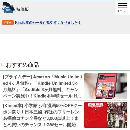
メニュー
Kindle本のセールが見やすくなりました！
おすすめ商品
[プライムデー] Amazon「Music Unlimit
ed 4ヶ月無料」「Kindle Unlimited 3ヶ
月無料」「Audible 3ヶ月無料」キャン
ペーン実施中！Kindle本半額セール HU
NTER×HUNTERなど集英社、無職転生,
[Kinled本] 小学館 少年漫画50%OFFクー
幼女戦記などKADOKAWA、キャプテン
ポン祭り！日本三國, 葬送のフリーレン,
翼100円セールも！
名探偵コナン全巻など3,000点以上！ま
とめ買いのチャンス！GWセール開始！