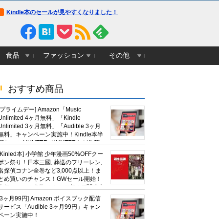
Kindle本のセールが見やすくなりました！
食品
ファッション
その他
おすすめ商品
[プライムデー] Amazon「Music
Unlimited 4ヶ月無料」「Kindle
Unlimited 3ヶ月無料」「Audible 3ヶ月
無料」キャンペーン実施中！Kindle本半
額セール HUNTER×HUNTERなど集英
社、無職転生,幼女戦記など
[Kinled本] 小学館 少年漫画50%OFFクー
KADOKAWA、キャプテン翼100円セー
ポン祭り！日本三國, 葬送のフリーレン,
ルも！
名探偵コナン全巻など3,000点以上！ま
とめ買いのチャンス！GWセール開始！
人気コミック多数 カドカワ祭やIT関連本
がセールに！
[3ヶ月99円] Amazon ボイスブック配信
サービス「Audible 3ヶ月99円」キャン
ペーン実施中！