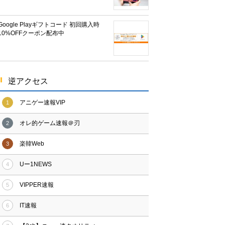
Google Playギフトコード 初回購入時
10%OFFクーポン配布中
逆アクセス
アニゲー速報VIP
1
オレ的ゲーム速報＠刃
2
楽韓Web
3
Uー1NEWS
4
VIPPER速報
5
IT速報
6