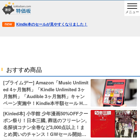
メニュー
Kindle本のセールが見やすくなりました！
おすすめ商品
[プライムデー] Amazon「Music Unlimit
ed 4ヶ月無料」「Kindle Unlimited 3ヶ
月無料」「Audible 3ヶ月無料」キャン
ペーン実施中！Kindle本半額セール HU
NTER×HUNTERなど集英社、無職転生,
[Kinled本] 小学館 少年漫画50%OFFクー
幼女戦記などKADOKAWA、キャプテン
ポン祭り！日本三國, 葬送のフリーレン,
翼100円セールも！
名探偵コナン全巻など3,000点以上！ま
とめ買いのチャンス！GWセール開始！