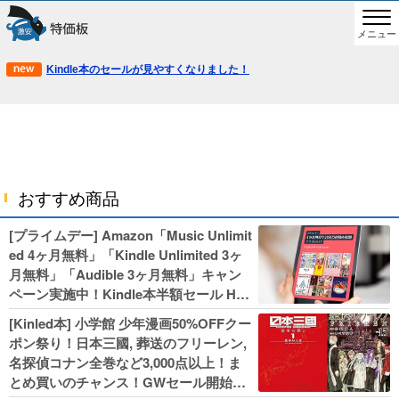
メニュー
Kindle本のセールが見やすくなりました！
おすすめ商品
[プライムデー] Amazon「Music Unlimit
ed 4ヶ月無料」「Kindle Unlimited 3ヶ
月無料」「Audible 3ヶ月無料」キャン
ペーン実施中！Kindle本半額セール HU
NTER×HUNTERなど集英社、無職転生,
[Kinled本] 小学館 少年漫画50%OFFクー
幼女戦記などKADOKAWA、キャプテン
ポン祭り！日本三國, 葬送のフリーレン,
翼100円セールも！
名探偵コナン全巻など3,000点以上！ま
とめ買いのチャンス！GWセール開始！