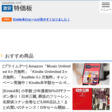
メニュー
Kindle本のセールが見やすくなりました！
おすすめ商品
[プライムデー] Amazon「Music Unlimit
ed 4ヶ月無料」「Kindle Unlimited 3ヶ
月無料」「Audible 3ヶ月無料」キャン
ペーン実施中！Kindle本半額セール HU
NTER×HUNTERなど集英社、無職転生,
[Kinled本] 小学館 少年漫画50%OFFクー
幼女戦記などKADOKAWA、キャプテン
ポン祭り！日本三國, 葬送のフリーレン,
翼100円セールも！
名探偵コナン全巻など3,000点以上！ま
とめ買いのチャンス！GWセール開始！