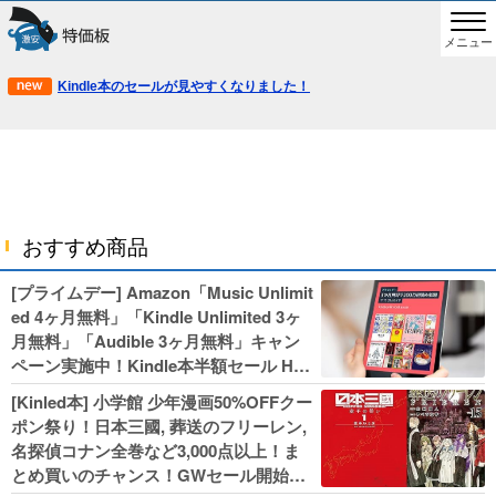
メニュー
Kindle本のセールが見やすくなりました！
おすすめ商品
[プライムデー] Amazon「Music Unlimit
ed 4ヶ月無料」「Kindle Unlimited 3ヶ
月無料」「Audible 3ヶ月無料」キャン
ペーン実施中！Kindle本半額セール HU
NTER×HUNTERなど集英社、無職転生,
[Kinled本] 小学館 少年漫画50%OFFクー
幼女戦記などKADOKAWA、キャプテン
ポン祭り！日本三國, 葬送のフリーレン,
翼100円セールも！
名探偵コナン全巻など3,000点以上！ま
とめ買いのチャンス！GWセール開始！