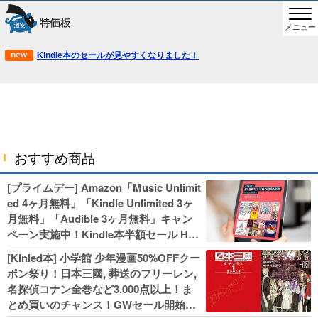
メニュー
Kindle本のセールが見やすくなりました！
おすすめ商品
[プライムデー] Amazon「Music Unlimit
ed 4ヶ月無料」「Kindle Unlimited 3ヶ
月無料」「Audible 3ヶ月無料」キャン
ペーン実施中！Kindle本半額セール HU
NTER×HUNTERなど集英社、無職転生,
[Kinled本] 小学館 少年漫画50%OFFクー
幼女戦記などKADOKAWA、キャプテン
ポン祭り！日本三國, 葬送のフリーレン,
翼100円セールも！
名探偵コナン全巻など3,000点以上！ま
とめ買いのチャンス！GWセール開始！