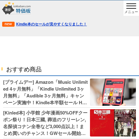
メニュー
Kindle本のセールが見やすくなりました！
おすすめ商品
[プライムデー] Amazon「Music Unlimit
ed 4ヶ月無料」「Kindle Unlimited 3ヶ
月無料」「Audible 3ヶ月無料」キャン
ペーン実施中！Kindle本半額セール HU
NTER×HUNTERなど集英社、無職転生,
[Kinled本] 小学館 少年漫画50%OFFクー
幼女戦記などKADOKAWA、キャプテン
ポン祭り！日本三國, 葬送のフリーレン,
翼100円セールも！
名探偵コナン全巻など3,000点以上！ま
とめ買いのチャンス！GWセール開始！