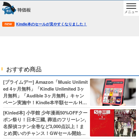
メニュー
Kindle本のセールが見やすくなりました！
おすすめ商品
[プライムデー] Amazon「Music Unlimit
ed 4ヶ月無料」「Kindle Unlimited 3ヶ
月無料」「Audible 3ヶ月無料」キャン
ペーン実施中！Kindle本半額セール HU
NTER×HUNTERなど集英社、無職転生,
[Kinled本] 小学館 少年漫画50%OFFクー
幼女戦記などKADOKAWA、キャプテン
ポン祭り！日本三國, 葬送のフリーレン,
翼100円セールも！
名探偵コナン全巻など3,000点以上！ま
とめ買いのチャンス！GWセール開始！