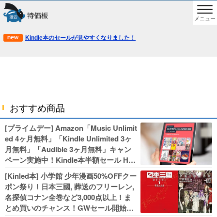
メニュー
Kindle本のセールが見やすくなりました！
おすすめ商品
[プライムデー] Amazon「Music Unlimit
ed 4ヶ月無料」「Kindle Unlimited 3ヶ
月無料」「Audible 3ヶ月無料」キャン
ペーン実施中！Kindle本半額セール HU
NTER×HUNTERなど集英社、無職転生,
[Kinled本] 小学館 少年漫画50%OFFクー
幼女戦記などKADOKAWA、キャプテン
ポン祭り！日本三國, 葬送のフリーレン,
翼100円セールも！
名探偵コナン全巻など3,000点以上！ま
とめ買いのチャンス！GWセール開始！