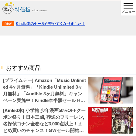
メニュー
Kindle本のセールが見やすくなりました！
おすすめ商品
[プライムデー] Amazon「Music Unlimit
ed 4ヶ月無料」「Kindle Unlimited 3ヶ
月無料」「Audible 3ヶ月無料」キャン
ペーン実施中！Kindle本半額セール HU
NTER×HUNTERなど集英社、無職転生,
[Kinled本] 小学館 少年漫画50%OFFクー
幼女戦記などKADOKAWA、キャプテン
ポン祭り！日本三國, 葬送のフリーレン,
翼100円セールも！
名探偵コナン全巻など3,000点以上！ま
とめ買いのチャンス！GWセール開始！