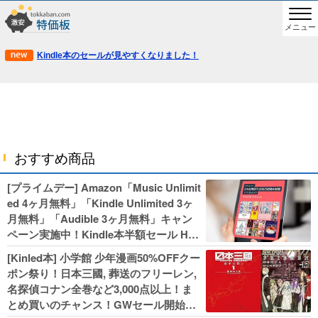
メニュー
Kindle本のセールが見やすくなりました！
おすすめ商品
[プライムデー] Amazon「Music Unlimit
ed 4ヶ月無料」「Kindle Unlimited 3ヶ
月無料」「Audible 3ヶ月無料」キャン
ペーン実施中！Kindle本半額セール HU
NTER×HUNTERなど集英社、無職転生,
[Kinled本] 小学館 少年漫画50%OFFクー
幼女戦記などKADOKAWA、キャプテン
ポン祭り！日本三國, 葬送のフリーレン,
翼100円セールも！
名探偵コナン全巻など3,000点以上！ま
とめ買いのチャンス！GWセール開始！