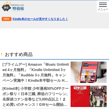
メニュー
Kindle本のセールが見やすくなりました！
おすすめ商品
[プライムデー] Amazon「Music Unlimit
ed 4ヶ月無料」「Kindle Unlimited 3ヶ
月無料」「Audible 3ヶ月無料」キャン
ペーン実施中！Kindle本半額セール HU
NTER×HUNTERなど集英社、無職転生,
[Kinled本] 小学館 少年漫画50%OFFクー
幼女戦記などKADOKAWA、キャプテン
ポン祭り！日本三國, 葬送のフリーレン,
翼100円セールも！
名探偵コナン全巻など3,000点以上！ま
とめ買いのチャンス！GWセール開始！