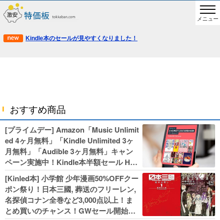
メニュー
Kindle本のセールが見やすくなりました！
おすすめ商品
[プライムデー] Amazon「Music Unlimit
ed 4ヶ月無料」「Kindle Unlimited 3ヶ
月無料」「Audible 3ヶ月無料」キャン
ペーン実施中！Kindle本半額セール HU
NTER×HUNTERなど集英社、無職転生,
[Kinled本] 小学館 少年漫画50%OFFクー
幼女戦記などKADOKAWA、キャプテン
ポン祭り！日本三國, 葬送のフリーレン,
翼100円セールも！
名探偵コナン全巻など3,000点以上！ま
とめ買いのチャンス！GWセール開始！