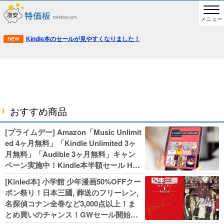
メニュー
Kindle本のセールが見やすくなりました！
おすすめ商品
[プライムデー] Amazon「Music Unlimit
ed 4ヶ月無料」「Kindle Unlimited 3ヶ
月無料」「Audible 3ヶ月無料」キャン
ペーン実施中！Kindle本半額セール HU
NTER×HUNTERなど集英社、無職転生,
[Kinled本] 小学館 少年漫画50%OFFクー
幼女戦記などKADOKAWA、キャプテン
ポン祭り！日本三國, 葬送のフリーレン,
翼100円セールも！
名探偵コナン全巻など3,000点以上！ま
とめ買いのチャンス！GWセール開始！