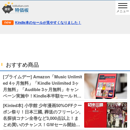
メニュー
Kindle本のセールが見やすくなりました！
おすすめ商品
[プライムデー] Amazon「Music Unlimit
ed 4ヶ月無料」「Kindle Unlimited 3ヶ
月無料」「Audible 3ヶ月無料」キャン
ペーン実施中！Kindle本半額セール HU
NTER×HUNTERなど集英社、無職転生,
[Kinled本] 小学館 少年漫画50%OFFクー
幼女戦記などKADOKAWA、キャプテン
ポン祭り！日本三國, 葬送のフリーレン,
翼100円セールも！
名探偵コナン全巻など3,000点以上！ま
とめ買いのチャンス！GWセール開始！