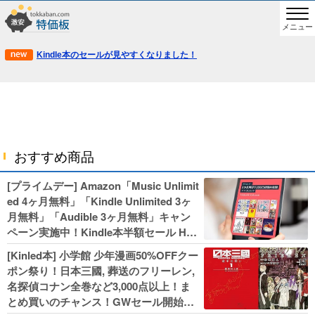
メニュー
Kindle本のセールが見やすくなりました！
おすすめ商品
[プライムデー] Amazon「Music Unlimit
ed 4ヶ月無料」「Kindle Unlimited 3ヶ
月無料」「Audible 3ヶ月無料」キャン
ペーン実施中！Kindle本半額セール HU
NTER×HUNTERなど集英社、無職転生,
[Kinled本] 小学館 少年漫画50%OFFクー
幼女戦記などKADOKAWA、キャプテン
ポン祭り！日本三國, 葬送のフリーレン,
翼100円セールも！
名探偵コナン全巻など3,000点以上！ま
とめ買いのチャンス！GWセール開始！