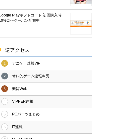
Google Playギフトコード 初回購入時
10%OFFクーポン配布中
逆アクセス
アニゲー速報VIP
1
オレ的ゲーム速報＠刃
2
楽韓Web
3
VIPPER速報
4
PCパーツまとめ
5
IT速報
6