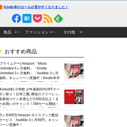
Kindle本のセールが見やすくなりました！
食品
ファッション
その他
おすすめ商品
[プライムデー] Amazon「Music
Unlimited 4ヶ月無料」「Kindle
Unlimited 3ヶ月無料」「Audible 3ヶ月
無料」キャンペーン実施中！Kindle本半
額セール HUNTER×HUNTERなど集英
社、無職転生,幼女戦記など
[Kinled本] 小学館 少年漫画50%OFFクー
KADOKAWA、キャプテン翼100円セー
ポン祭り！日本三國, 葬送のフリーレン,
ルも！
名探偵コナン全巻など3,000点以上！ま
とめ買いのチャンス！GWセール開始！
人気コミック多数 カドカワ祭やIT関連本
がセールに！
[3ヶ月99円] Amazon ボイスブック配信
サービス「Audible 3ヶ月99円」キャン
ペーン実施中！