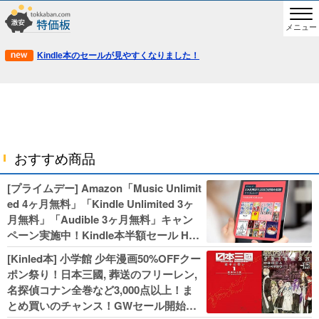
メニュー
Kindle本のセールが見やすくなりました！
おすすめ商品
[プライムデー] Amazon「Music Unlimit
ed 4ヶ月無料」「Kindle Unlimited 3ヶ
月無料」「Audible 3ヶ月無料」キャン
ペーン実施中！Kindle本半額セール HU
NTER×HUNTERなど集英社、無職転生,
[Kinled本] 小学館 少年漫画50%OFFクー
幼女戦記などKADOKAWA、キャプテン
ポン祭り！日本三國, 葬送のフリーレン,
翼100円セールも！
名探偵コナン全巻など3,000点以上！ま
とめ買いのチャンス！GWセール開始！