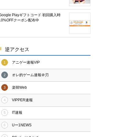
Google Playギフトコード 初回購入時
10%OFFクーポン配布中
逆アクセス
アニゲー速報VIP
1
オレ的ゲーム速報＠刃
2
楽韓Web
3
VIPPER速報
4
IT速報
5
Uー1NEWS
6