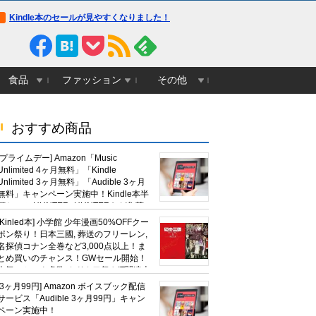
Kindle本のセールが見やすくなりました！
食品
ファッション
その他
おすすめ商品
[プライムデー] Amazon「Music
Unlimited 4ヶ月無料」「Kindle
Unlimited 3ヶ月無料」「Audible 3ヶ月
無料」キャンペーン実施中！Kindle本半
額セール HUNTER×HUNTERなど集英
社、無職転生,幼女戦記など
[Kinled本] 小学館 少年漫画50%OFFクー
KADOKAWA、キャプテン翼100円セー
ポン祭り！日本三國, 葬送のフリーレン,
ルも！
名探偵コナン全巻など3,000点以上！ま
とめ買いのチャンス！GWセール開始！
人気コミック多数 カドカワ祭やIT関連本
がセールに！
[3ヶ月99円] Amazon ボイスブック配信
サービス「Audible 3ヶ月99円」キャン
ペーン実施中！