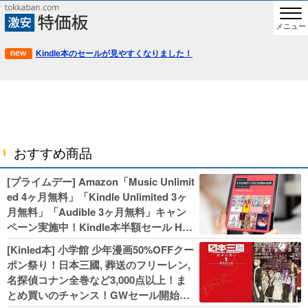
メニュー
Kindle本のセールが見やすくなりました！
おすすめ商品
[プライムデー] Amazon「Music Unlimit
ed 4ヶ月無料」「Kindle Unlimited 3ヶ
月無料」「Audible 3ヶ月無料」キャン
ペーン実施中！Kindle本半額セール HU
NTER×HUNTERなど集英社、無職転生,
[Kinled本] 小学館 少年漫画50%OFFクー
幼女戦記などKADOKAWA、キャプテン
ポン祭り！日本三國, 葬送のフリーレン,
翼100円セールも！
名探偵コナン全巻など3,000点以上！ま
とめ買いのチャンス！GWセール開始！