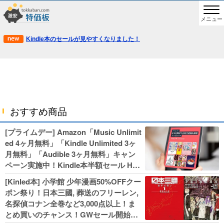
メニュー
Kindle本のセールが見やすくなりました！
おすすめ商品
[プライムデー] Amazon「Music Unlimit
ed 4ヶ月無料」「Kindle Unlimited 3ヶ
月無料」「Audible 3ヶ月無料」キャン
ペーン実施中！Kindle本半額セール HU
NTER×HUNTERなど集英社、無職転生,
[Kinled本] 小学館 少年漫画50%OFFクー
幼女戦記などKADOKAWA、キャプテン
ポン祭り！日本三國, 葬送のフリーレン,
翼100円セールも！
名探偵コナン全巻など3,000点以上！ま
とめ買いのチャンス！GWセール開始！